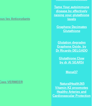
Tame Your autoimmune
disease by effectively
raising your glutathione
ous les Antioxydants
levels
Graphene Decimates
Glutathione
Glutation degrades
Graphene Oxide, by
Dr Ricardo DELGADO
Glutathione Clow
by dr Al SEARSt
MenaQ7
r Cees VERMEER
NaturalHealth365
Vitamin K2 proomotes
Healthy Arteries and
Cardiovascular Protection