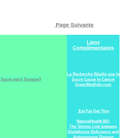
Page Suivante
Liens
Complémentaires
La Recherche Révèle que le
Sucre est-il Toxique
?
Sucre Cause le Cancer
GreenMedInfo.com
Eat Fat Get Thin
NaturalHealth365:
The Strong Link between
Glutathione Deficiency and
Autoimmune Disease