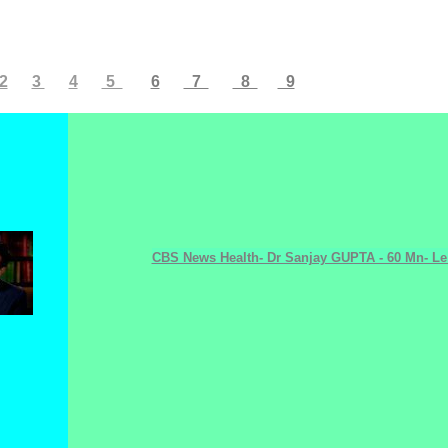
2
3
4
5
6
7
8
9
CBS News Health- Dr Sanjay GUPTA - 60 Mn- Le 