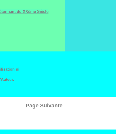
s étonnant du XXème Siècle
lisation ni
'Auteur.
Page Suivante